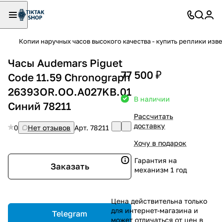
Копии наручных часов высокого качества - купить реплики изв
Часы Audemars Piguet
77 500 ₽
Code 11.59 Chronograph
26393OR.OO.A027KB.01
В наличии
Синий 78211
Рассчитать
доставку
0
Нет отзывов
Арт.
78211
Хочу в подарок
Гарантия на
Заказать
механизм 1 год
Цена действительна только
для интернет-магазина и
Telegram
может отличаться от цен в