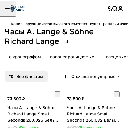
Копии наручных часов высокого качества - купить реплики изв
Часы A. Lange & Söhne
Richard Lange
4
с хронографом
водонепроницаемые
кварцевые 
Все фильтры
Сначала популярные
73 500 ₽
73 500 ₽
Часы A. Lange & Sohne
Часы A. Lange & Sohne
Richard Lange Small
Richard Lange Small
Seconds 260.025 Белый
Seconds 260.032 Белый
10401
10402
0
0
В наличии
0
0
В наличии