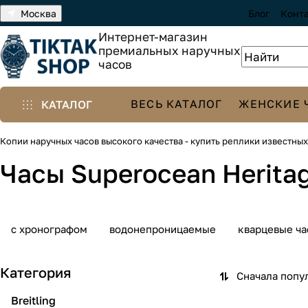
Москва
Блог
Конт
Интернет-магазин
премиальных наручных
часов
ВЕСЬ КАТАЛОГ
ЖЕНСКИЕ 
КАТАЛОГ
Копии наручных часов высокого качества - купить реплики известны
Часы Superocean Herita
с хронографом
водонепроницаемые
кварцевые ча
Категория
Сначала попу
Breitling