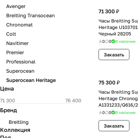
Avenger
71 300 ₽
Breitling Transocean
Часы Breitling S
Chronomat
Heritage U103701
Colt
Черный 28205
0
0
В наличии
Navitimer
Premier
Заказать
Professional
Superocean
Superocean Heritage
75 300 ₽
Цена
Часы Breitling S
Heritage Chronog
A1331233/Q616/
Бренд
Коричневый 278
0
0
В наличии
Breitling
Заказать
Коллекция
Пол