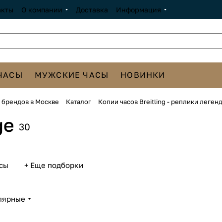
акты
О компании
Доставка
Информация
ЧАСЫ
МУЖСКИЕ ЧАСЫ
НОВИНКИ
х брендов в Москве
Каталог
Копии часов Breitling - реплики леге
ge
30
сы
+ Еще подборки
лярные