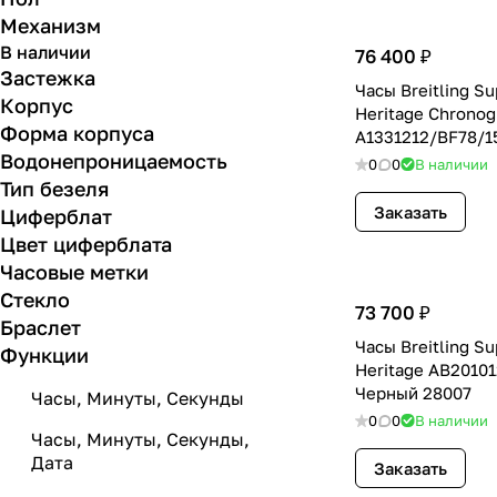
Механизм
В наличии
76 400 ₽
Застежка
Часы Breitling S
Корпус
Heritage Chronog
Форма корпуса
A1331212/BF78/1
Водонепроницаемость
27703
0
0
В наличии
Тип безеля
Заказать
Циферблат
Цвет циферблата
Часовые метки
Стекло
73 700 ₽
Браслет
Часы Breitling S
Функции
Heritage AB2010
Черный 28007
Часы, Минуты, Секунды
0
0
В наличии
Часы, Минуты, Секунды,
Дата
Заказать