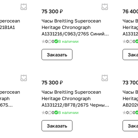
75 300 ₽
76 40
uperocean
Часы Breitling Superocean
Часы B
21B1A1
Heritage Chronograph
Herita
A1331216/C963/276S Синий
A1331
27801
27701
0
0
В наличии
0
0
Заказать
Зака
75 300 ₽
73 70
uperocean
Часы Breitling Superocean
Часы B
raph
Heritage Chronograph
Herita
267S
A1331212/BF78/267S Черный
AB202
02
27803
28001
0
0
В наличии
0
0
Заказать
Зака