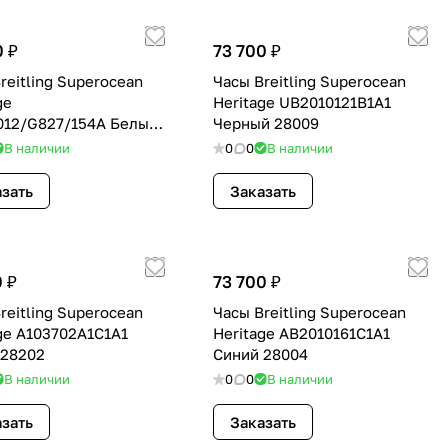
0 ₽
73 700 ₽
reitling Superocean
Часы Breitling Superocean
ge
Heritage UB2010121B1A1
012/G827/154A Белый
Черный 28009
В наличии
0
0
В наличии
зать
Заказать
0 ₽
73 700 ₽
reitling Superocean
Часы Breitling Superocean
ge A103702A1C1A1
Heritage AB2010161C1A1
 28202
Синий 28004
В наличии
0
0
В наличии
зать
Заказать