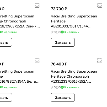
0 ₽
73 700 ₽
reitling Superocean
Часы Breitling Superocean
ge Chronograph
Heritage
216/C963/152A Синий
AB201033/Q617/154A
Коричневый 28006
В наличии
0
0
В наличии
зать
Заказать
0 ₽
76 400 ₽
reitling Superocean
Часы Breitling Superocean
ge
Heritage Chronograph
016/G827/154A Белый
A1331233/Q616/152A
Коричневый 27702
В наличии
0
0
В наличии
зать
Заказать