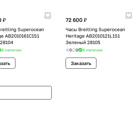
0 ₽
72 600 ₽
reitling Superocean
Часы Breitling Superocean
ge AB2010161C1S1
Heritage AB2010121L1S1
 28104
Зеленый 28105
В наличии
0
0
В наличии
зать
Заказать