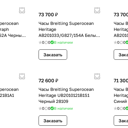
73 700 ₽
73 70
uperocean
Часы Breitling Superocean
Часы B
raph
Heritage
Herita
52A Черный
AB201033/G827/154A Белый
AB201
28002
28003
0
0
В наличии
0
0
Заказать
Зака
72 600 ₽
71 30
uperocean
Часы Breitling Superocean
Часы B
121B1A1
Heritage UB2010121B1S1
Herita
Черный 28109
Синий
0
0
В наличии
0
0
Заказать
Зака