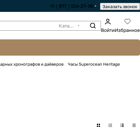
+7 ( 977 ) 514-27-06
Заказать звонок
Каталог
Войти
Избранное
ндарных хронографов и дайверов
Часы Superocean Heritage