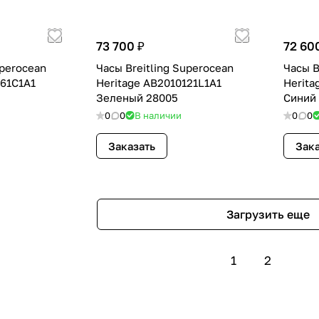
73 700 ₽
72 60
uperocean
Часы Breitling Superocean
Часы B
161C1A1
Heritage AB2010121L1A1
Herita
Зеленый 28005
Синий
0
0
В наличии
0
0
Заказать
Зака
Загрузить еще
1
2