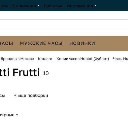
акты
О компании
Доставка
Информация
ЧАСЫ
МУЖСКИЕ ЧАСЫ
НОВИНКИ
х брендов в Москве
Каталог
Копии часов Hublot (Хублот)
Часы Hub
i Frutti
10
сы
+ Еще подборки
лярные