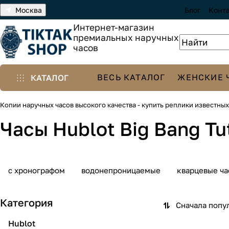
Москва
Блог
Конт
Интернет-магазин
премиальных наручных
часов
ВЕСЬ КАТАЛОГ
ЖЕНСКИЕ 
КАТАЛОГ
Копии наручных часов высокого качества - купить реплики известны
Часы Hublot Big Bang Tutt
с хронографом
водонепроницаемые
кварцевые ча
Категория
Сначала попу
Hublot