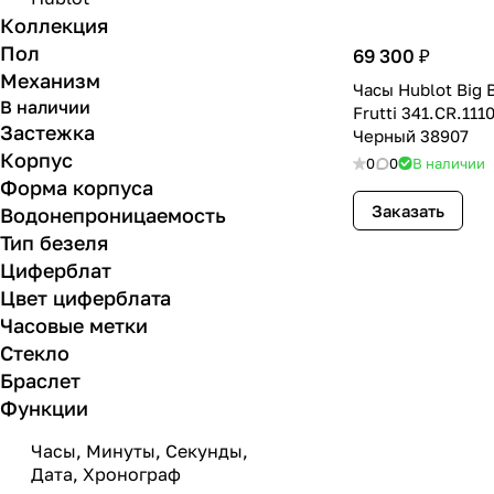
Коллекция
Пол
69 300 ₽
Механизм
Часы Hublot Big B
В наличии
Frutti 341.CR.111
Застежка
Черный 38907
Корпус
0
0
В наличии
Форма корпуса
Заказать
Водонепроницаемость
Тип безеля
Циферблат
Цвет циферблата
Часовые метки
Стекло
Браслет
Функции
Часы, Минуты, Секунды,
Дата, Хронограф