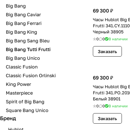
Big Bang
69 300 ₽
Big Bang Caviar
Часы Hublot Big B
Big Bang Ferrari
Frutti 341.CY.111
Big Bang King
Черный 38905
0
0
В наличии
Big Bang Sang Bleu
Big Bang Tutti Frutti
Заказать
Big Bang Unico
Classic Fusion
Classic Fusion Orlinski
69 300 ₽
King Power
Часы Hublot Big B
Masterpiece
Frutti 341.PO.20
Белый 38901
Spirit of Big Bang
0
0
В наличии
Square Bang Unico
Бренд
Заказать
Hublot