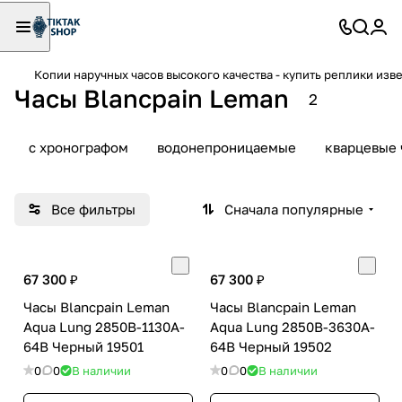
Копии наручных часов высокого качества - купить реплики изв
Часы Blancpain Leman
2
с хронографом
водонепроницаемые
кварцевые 
Все фильтры
Сначала популярные
67 300 ₽
67 300 ₽
Часы Blancpain Leman
Часы Blancpain Leman
Aqua Lung 2850B-1130A-
Aqua Lung 2850B-3630A-
64B Черный 19501
64B Черный 19502
0
0
В наличии
0
0
В наличии