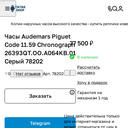
Копии наручных часов высокого качества - купить реплики изв
Часы Audemars Piguet
77 500 ₽
Code 11.59 Chronograph
26393QT.OO.A064KB.01
В наличии
Серый 78202
Рассчитать
доставку
0
Нет отзывов
Арт.
78202
Хочу в подарок
Гарантия на
Заказать
механизм 1 год
Цена действительна только
для интернет-магазина и
Telegram
может отличаться от цен в