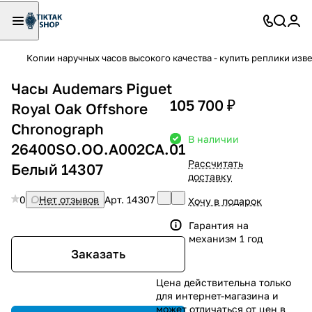
Копии наручных часов высокого качества - купить реплики изв
Часы Audemars Piguet
105 700 ₽
Royal Oak Offshore
Chronograph
В наличии
26400SO.OO.A002CA.01
Рассчитать
Белый 14307
доставку
0
Нет отзывов
Арт.
14307
Хочу в подарок
Гарантия на
механизм 1 год
Заказать
Цена действительна только
для интернет-магазина и
может отличаться от цен в