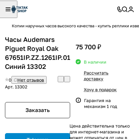
Копии наручных часов высокого качества - купить реплики изв
Часы Audemars
75 700 ₽
Piguet Royal Oak
67651IP.ZZ.1261IP.01
В наличии
Синий 13302
Рассчитать
доставку
0
Нет отзывов
Арт.
13302
Хочу в подарок
Гарантия на
механизм 1 год
Заказать
Цена действительна только
для интернет-магазина и
может отличаться от цен в