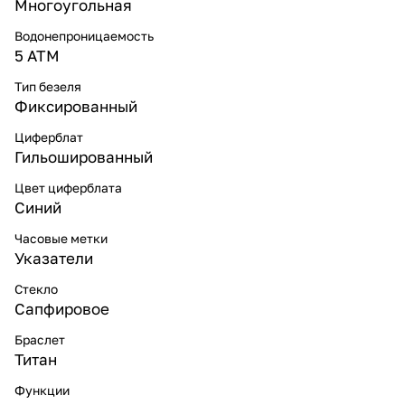
Многоугольная
Водонепроницаемость
5 ATM
Тип безеля
Фиксированный
Циферблат
Гильошированный
Цвет циферблата
Синий
Часовые метки
Указатели
Стекло
Сапфировое
Браслет
Титан
Функции