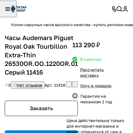
Копии наручных часов высокого качества - купить реплики изв
Часы Audemars Piguet
113 290 ₽
Royal Oak Tourbillon
Extra-Thin
В наличии
26530OR.OO.1220OR.01
Рассчитать
Серый 11416
доставку
0
Нет отзывов
Арт.
11416
Хочу в подарок
Гарантия на
механизм 1 год
Заказать
Цена действительна только
для интернет-магазина и
может отличаться от цен в