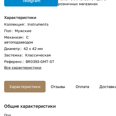
Telegram
розничных магазинах
Характеристики
Коллекция
:
Instruments
Пол
:
Мужские
Механизм
:
С
автоподзаводом
Диаметр
:
42 х 42 мм
Застежка
:
Классическая
Референс
:
BR0393-GMT-ST
Все характеристики
Характеристики
Отзывы
Оплата
Доставк
Общие характеристики
Пол