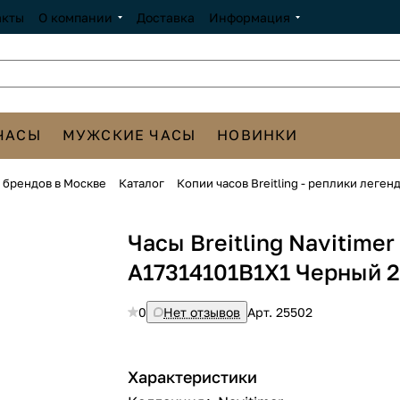
акты
О компании
Доставка
Информация
ЧАСЫ
МУЖСКИЕ ЧАСЫ
НОВИНКИ
х брендов в Москве
Каталог
Копии часов Breitling - реплики леге
Часы Breitling Navitimer
A17314101B1X1 Черный 
0
Нет отзывов
Арт.
25502
Характеристики