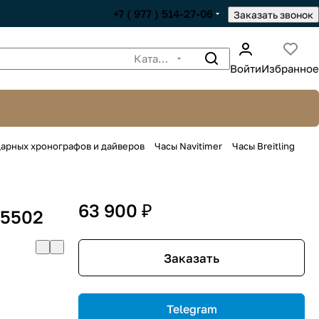
+7 ( 977 ) 514-27-06
Заказать звонок
Каталог
Войти
Избранное
ндарных хронографов и дайверов
Часы Navitimer
Часы Breitling
63 900 ₽
25502
Заказать
Telegram