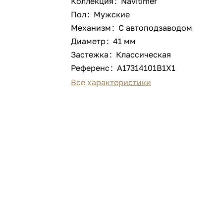
Коллекция
:
Navitimer
Пол
:
Мужские
Механизм
:
С автоподзаводом
Диаметр
:
41 мм
Застежка
:
Классическая
Референс
:
A17314101B1X1
Все характеристики