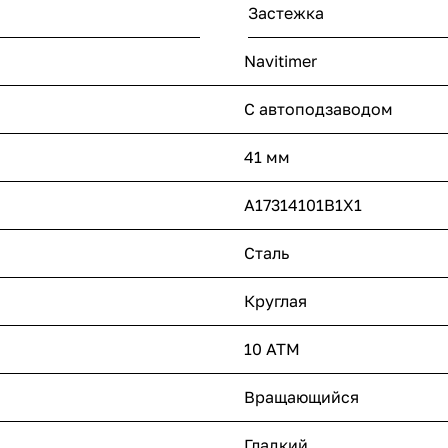
Застежка
Navitimer
С автоподзаводом
41 мм
A17314101B1X1
Сталь
Круглая
10 ATM
Вращающийся
Гладкий