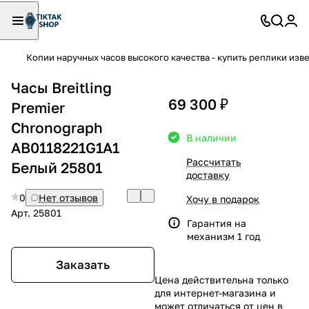
Копии наручных часов высокого качества - купить реплики изв
Часы Breitling
69 300 ₽
Premier
Chronograph
В наличии
AB0118221G1A1
Рассчитать
Белый 25801
доставку
0
Нет отзывов
Хочу в подарок
Арт.
25801
Гарантия на
механизм 1 год
Заказать
Цена действительна только
для интернет-магазина и
может отличаться от цен в