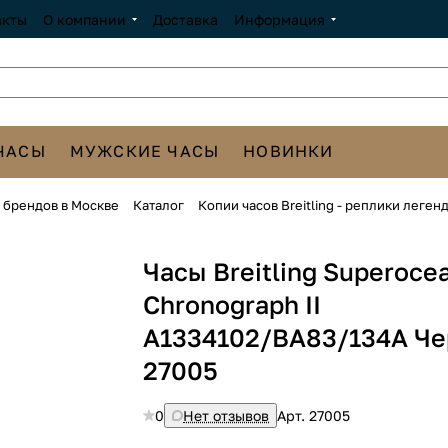
акты
О компании
Доставка
Информация
ЧАСЫ
МУЖСКИЕ ЧАСЫ
НОВИНКИ
х брендов в Москве
Каталог
Копии часов Breitling - реплики леге
Часы Breitling Superoce
Chronograph II
A1334102/BA83/134A Ч
27005
0
Нет отзывов
Арт.
27005