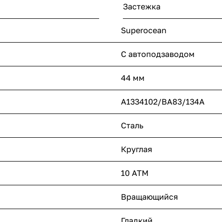
Застежка
Superocean
С автоподзаводом
44 мм
A1334102/BA83/134A
Сталь
Круглая
10 ATM
Вращающийся
Гладкий