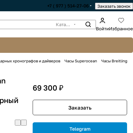
+7 ( 977 ) 514-27-06
Заказать звонок
Каталог
Войти
Избранное
ндарных хронографов и дайверов
Часы Superocean
Часы Breitling
an
69 300 ₽
ерный
Заказать
Telegram