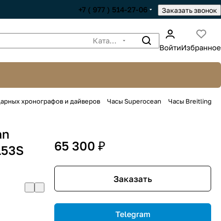
+7 ( 977 ) 514-27-06
Заказать звонок
Каталог
Войти
Избранное
ндарных хронографов и дайверов
Часы Superocean
Часы Breitling
an
65 300 ₽
153S
Заказать
Telegram