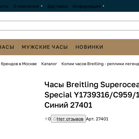
акты
О компании
Доставка
Информация
ЧАСЫ
МУЖСКИЕ ЧАСЫ
НОВИНКИ
х брендов в Москве
Каталог
Копии часов Breitling - реплики леге
Часы Breitling Superoce
Special Y1739316/C959/
Синий 27401
0
Нет отзывов
Арт.
27401