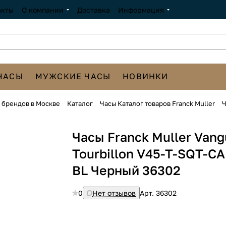
акты
О компании
Доставка
Информация
ЧАСЫ
МУЖСКИЕ ЧАСЫ
НОВИНКИ
х брендов в Москве
Каталог
Часы Каталог товаров Franck Muller
Ч
Часы Franck Muller Vang
Tourbillon V45-T-SQT-C
BL Черный 36302
0
Нет отзывов
Арт.
36302