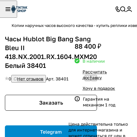
Копии наручных часов высокого качества - купить реплики изв
Часы Hublot Big Bang Sang
88 400 ₽
Bleu II
418.NX.2001.RX.1604.MXM20
В наличии
Белый 38401
Рассчитать
доставку
0
Нет отзывов
Арт.
38401
Хочу в подарок
Гарантия на
Заказать
механизм 1 год
Цена действительна только
для интернет-магазина и
Telegram
может отличаться от цен в