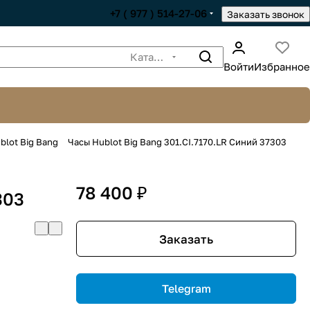
+7 ( 977 ) 514-27-06
Заказать звонок
Каталог
Войти
Избранное
blot Big Bang
Часы Hublot Big Bang 301.CI.7170.LR Синий 37303
78 400 ₽
303
Заказать
Telegram