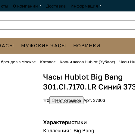
акты
О компании
Доставка
Информация
ЧАСЫ
МУЖСКИЕ ЧАСЫ
НОВИНКИ
х брендов в Москве
Каталог
Копии часов Hublot (Хублот)
Часы Hu
Часы Hublot Big Bang
301.CI.7170.LR Синий 37
0
Нет отзывов
Арт.
37303
Характеристики
Коллекция
:
Big Bang