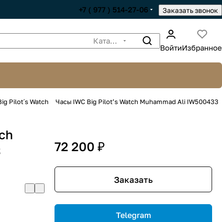
+7 ( 977 ) 514-27-06
Заказать звонок
Каталог
Войти
Избранное
ig Pilot´s Watch
Часы IWC Big Pilot’s Watch Muhammad Ali IW500433
tch
72 200 ₽
3
Заказать
Telegram