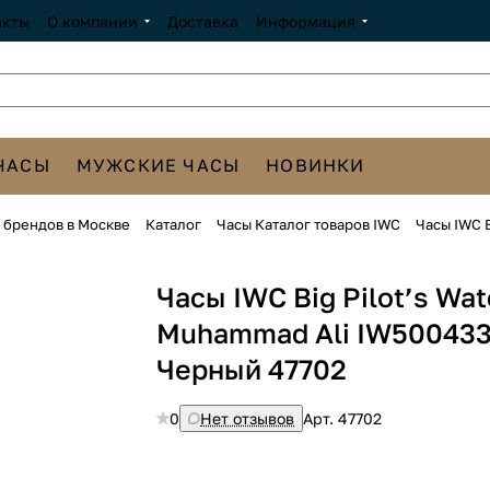
акты
О компании
Доставка
Информация
ЧАСЫ
МУЖСКИЕ ЧАСЫ
НОВИНКИ
х брендов в Москве
Каталог
Часы Каталог товаров IWC
Часы IWC B
Часы IWC Big Pilot’s Wa
Muhammad Ali IW50043
Черный 47702
0
Нет отзывов
Арт.
47702