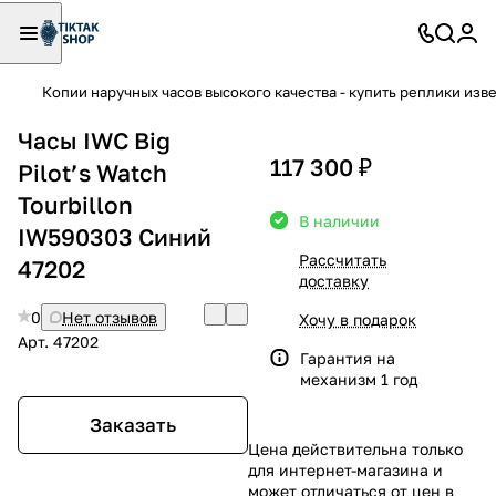
Копии наручных часов высокого качества - купить реплики изв
Часы IWC Big
117 300 ₽
Pilot’s Watch
Tourbillon
В наличии
IW590303 Синий
Рассчитать
47202
доставку
0
Нет отзывов
Хочу в подарок
Арт.
47202
Гарантия на
механизм 1 год
Заказать
Цена действительна только
для интернет-магазина и
может отличаться от цен в