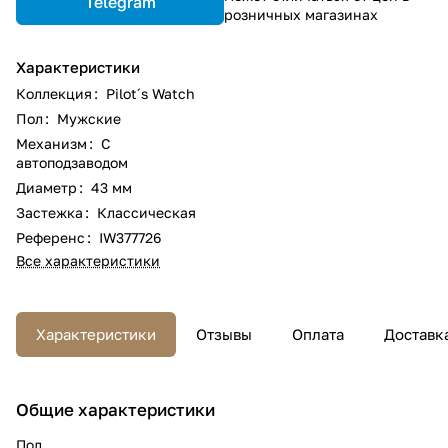
Telegram
розничных магазинах
Характеристики
Коллекция
:
Pilot´s Watch
Пол
:
Мужские
Механизм
:
С
автоподзаводом
Диаметр
:
43 мм
Застежка
:
Классическая
Референс
:
IW377726
Все характеристики
Характеристики
Отзывы
Оплата
Доставк
Общие характеристики
Пол