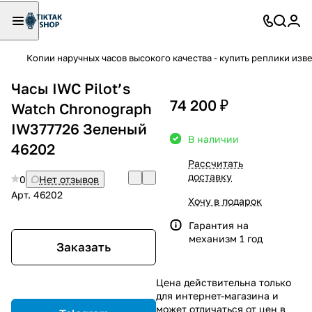
Копии наручных часов высокого качества - купить реплики изв
Часы IWC Pilot’s
74 200 ₽
Watch Chronograph
IW377726 Зеленый
В наличии
46202
Рассчитать
доставку
0
Нет отзывов
Арт.
46202
Хочу в подарок
Гарантия на
механизм 1 год
Заказать
Цена действительна только
для интернет-магазина и
может отличаться от цен в