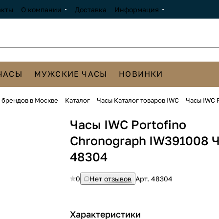
акты
О компании
Доставка
Информация
ЧАСЫ
МУЖСКИЕ ЧАСЫ
НОВИНКИ
х брендов в Москве
Каталог
Часы Каталог товаров IWC
Часы IWC P
Часы IWC Portofino
Chronograph IW391008 
48304
0
Нет отзывов
Арт.
48304
Характеристики