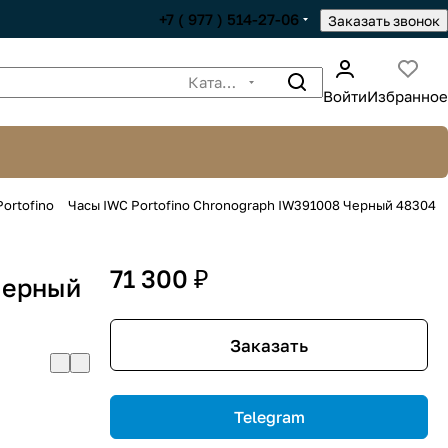
+7 ( 977 ) 514-27-06
Заказать звонок
Каталог
Войти
Избранное
ortofino
Часы IWC Portofino Chronograph IW391008 Черный 48304
71 300 ₽
Черный
Заказать
Telegram