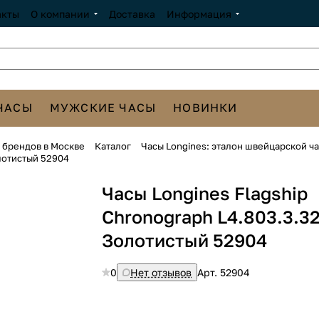
акты
О компании
Доставка
Информация
ЧАСЫ
МУЖСКИЕ ЧАСЫ
НОВИНКИ
х брендов в Москве
Каталог
Часы Longines: эталон швейцарской ч
олотистый 52904
Часы Longines Flagship
Chronograph L4.803.3.32
Золотистый 52904
0
Нет отзывов
Арт.
52904