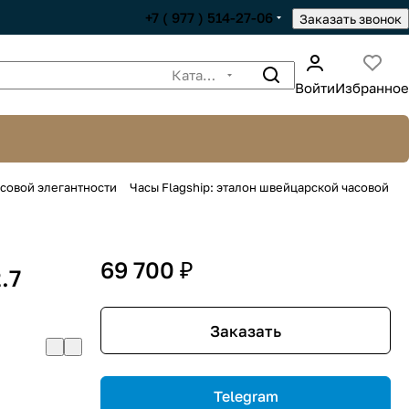
+7 ( 977 ) 514-27-06
Заказать звонок
Каталог
Войти
Избранное
асовой элегантности
Часы Flagship: эталон швейцарской часовой
69 700 ₽
.7
Заказать
Telegram