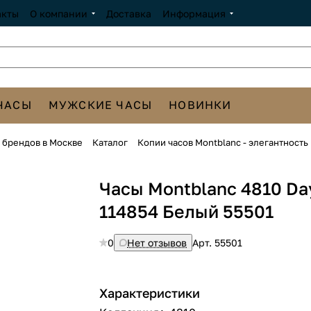
акты
О компании
Доставка
Информация
ЧАСЫ
МУЖСКИЕ ЧАСЫ
НОВИНКИ
х брендов в Москве
Каталог
Копии часов Montblanc - элегантность
Часы Montblanc 4810 Da
114854 Белый 55501
0
Нет отзывов
Арт.
55501
Характеристики