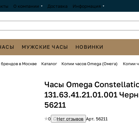
акты
О компании
Доставка
Информация
ЧАСЫ
МУЖСКИЕ ЧАСЫ
НОВИНКИ
х брендов в Москве
Каталог
Копии часов Omega (Омега)
Копии ч
Часы Omega Constellati
131.63.41.21.01.001 Чер
56211
0
Нет отзывов
Арт.
56211