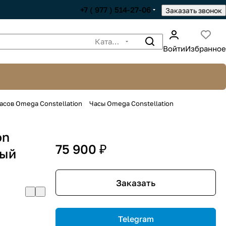
+7 ( 977 ) 514-27-06
Заказать звонок
Каталог
Войти
Избранное
асов Omega Constellation
Часы Omega Constellation
on
75 900 ₽
ный
Заказать
Telegram