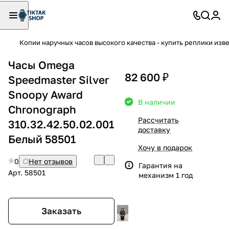
Копии наручных часов высокого качества - купить реплики изв
Часы Omega
82 600 ₽
Speedmaster Silver
Snoopy Award
В наличии
Chronograph
Рассчитать
310.32.42.50.02.001
доставку
Белый 58501
Хочу в подарок
0
Нет отзывов
Гарантия на
Арт.
58501
механизм 1 год
Заказать