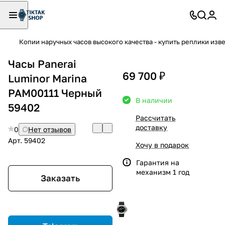
Копии наручных часов высокого качества - купить реплики изв
Часы Panerai
69 700 ₽
Luminor Marina
PAM00111 Черный
В наличии
59402
Рассчитать
доставку
0
Нет отзывов
Арт.
59402
Хочу в подарок
Гарантия на
механизм 1 год
Заказать