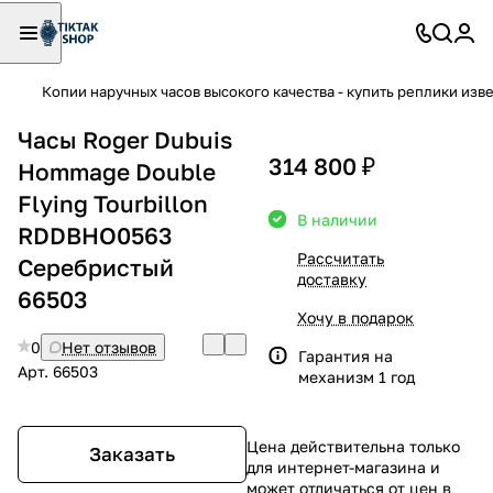
Копии наручных часов высокого качества - купить реплики изв
Часы Roger Dubuis
314 800 ₽
Hommage Double
Flying Tourbillon
В наличии
RDDBHO0563
Рассчитать
Серебристый
доставку
66503
Хочу в подарок
0
Нет отзывов
Гарантия на
Арт.
66503
механизм 1 год
Цена действительна только
Заказать
для интернет-магазина и
может отличаться от цен в