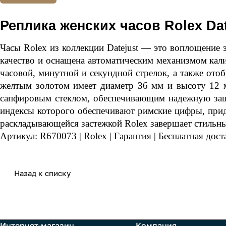
Реплика женских часов Rolex Da
Часы Rolex из коллекции
Datejust
— это воплощение эл
качество и оснащена автоматическим механизмом кал
часовой, минутной и секундной стрелок, а также ото
желтым золотом имеет диаметр 36 мм и высоту 12 
сапфировым стеклом, обеспечивающим надежную защи
индексы которого обеспечивают римские цифры, прид
раскладывающейся застежкой
Rolex
завершает стильны
Артикул: R670073 |
Rolex
|
Гарантия
| Бесплатная дост
Назад к списку
Интернет-магазин
Компания