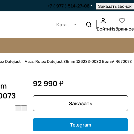
+7 ( 977 ) 514-27-06
Заказать звонок
Каталог
Войти
Избранное
ex Datejust
Часы Rolex Datejust 36mm 126233-0030 Белый R670073
92 990 ₽
mm
0073
Заказать
Telegram