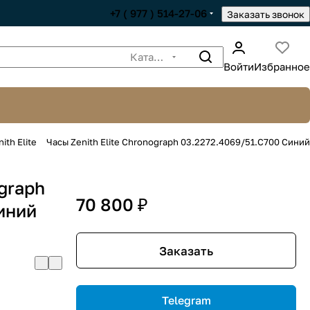
+7 ( 977 ) 514-27-06
Заказать звонок
Каталог
Войти
Избранное
ith Elite
Часы Zenith Elite Chronograph 03.2272.4069/51.C700 Синий
ograph
70 800 ₽
иний
Заказать
Telegram