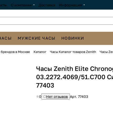
акты
О компании
Доставка
Информация
ЧАСЫ
МУЖСКИЕ ЧАСЫ
НОВИНКИ
х брендов в Москве
Каталог
Часы Каталог товаров Zenith
Часы Zen
Часы Zenith Elite Chron
03.2272.4069/51.C700 С
77403
0
Нет отзывов
Арт.
77403