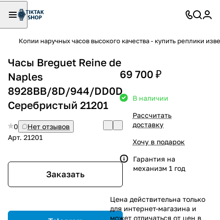
Копии наручных часов высокого качества - купить реплики изв
Часы Breguet Reine de
69 700 ₽
Naples
8928BB/8D/944/DD0D
В наличии
Серебристый 21201
Рассчитать
доставку
0
Нет отзывов
Арт.
21201
Хочу в подарок
Гарантия на
механизм 1 год
Заказать
Цена действительна только
для интернет-магазина и
может отличаться от цен в