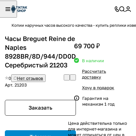
Копии наручных часов высокого качества - купить реплики изв
Часы Breguet Reine de
69 700 ₽
Naples
8928BR/8D/944/DD0D
В наличии
Серебристый 21203
Рассчитать
доставку
0
Нет отзывов
Арт.
21203
Хочу в подарок
Гарантия на
механизм 1 год
Заказать
Цена действительна только
для интернет-магазина и
может отличаться от цен в