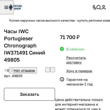
Копии наручных часов высокого качества - купить реплики изв
Часы IWC
71 700 ₽
Portugieser
Chronograph
В наличии
IW371491 Синий
Рассчитать
49805
доставку
0
Нет отзывов
Хочу в подарок
Арт.
49805
Гарантия на
механизм 1 год
Заказать
Цена действительна только
для интернет-магазина и
может отличаться от цен в