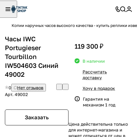
Копии наручных часов высокого качества - купить реплики изв
Часы IWC
119 300 ₽
Portugieser
Tourbillon
В наличии
IW504603 Синий
Рассчитать
49002
доставку
0
Нет отзывов
Хочу в подарок
Арт.
49002
Гарантия на
механизм 1 год
Заказать
Цена действительна только
для интернет-магазина и
может отличаться от цен в