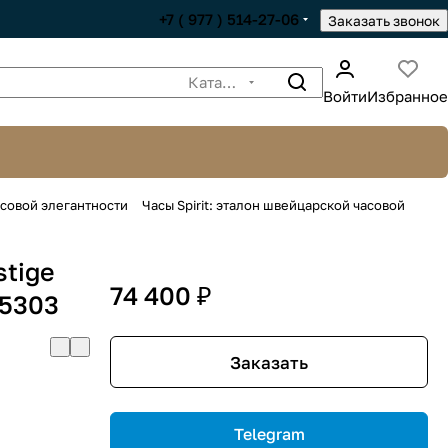
+7 ( 977 ) 514-27-06
Заказать звонок
Каталог
Войти
Избранное
асовой элегантности
Часы Spirit: эталон швейцарской часовой
stige
74 400 ₽
55303
Заказать
Telegram