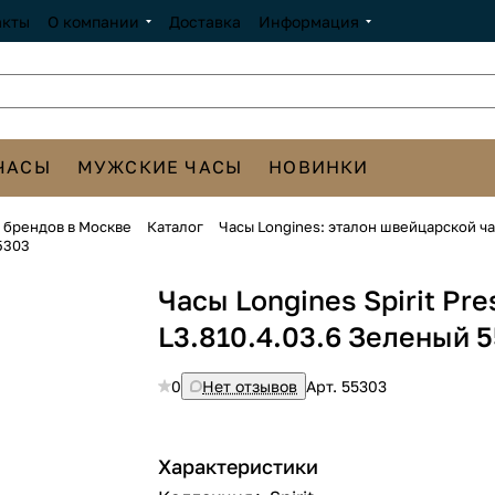
акты
О компании
Доставка
Информация
ЧАСЫ
МУЖСКИЕ ЧАСЫ
НОВИНКИ
х брендов в Москве
Каталог
Часы Longines: эталон швейцарской ч
55303
Часы Longines Spirit Pre
L3.810.4.03.6 Зеленый 
0
Нет отзывов
Арт.
55303
Характеристики