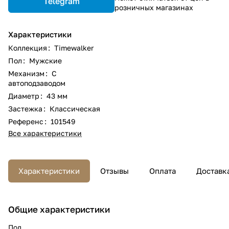
Telegram
розничных магазинах
Характеристики
Коллекция
:
Timewalker
Пол
:
Мужские
Механизм
:
С
автоподзаводом
Диаметр
:
43 мм
Застежка
:
Классическая
Референс
:
101549
Все характеристики
Характеристики
Отзывы
Оплата
Доставк
Общие характеристики
Пол